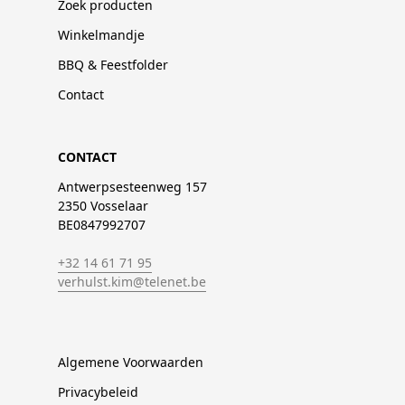
Zoek producten
Winkelmandje
BBQ & Feestfolder
Contact
CONTACT
Antwerpsesteenweg 157
2350 Vosselaar
BE0847992707
+32 14 61 71 95
verhulst.kim@telenet.be
Algemene Voorwaarden
Privacybeleid