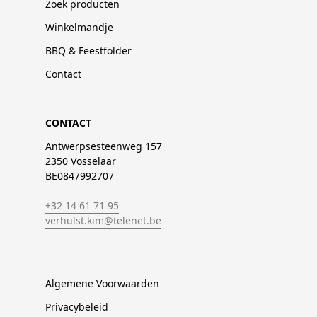
Zoek producten
Winkelmandje
BBQ & Feestfolder
Contact
CONTACT
Antwerpsesteenweg 157
2350 Vosselaar
BE0847992707
+32 14 61 71 95
verhulst.kim@telenet.be
Algemene Voorwaarden
Privacybeleid