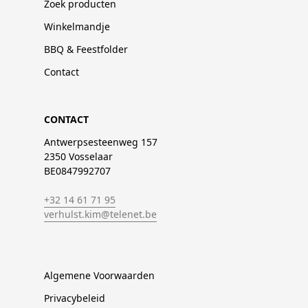
Zoek producten
Winkelmandje
BBQ & Feestfolder
Contact
CONTACT
Antwerpsesteenweg 157
2350 Vosselaar
BE0847992707
+32 14 61 71 95
verhulst.kim@telenet.be
Algemene Voorwaarden
Privacybeleid