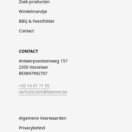
Zoek producten
Winkelmandje
BBQ & Feestfolder
Contact
CONTACT
Antwerpsesteenweg 157
2350 Vosselaar
BE0847992707
+32 14 61 71 95
verhulst.kim@telenet.be
Algemene Voorwaarden
Privacybeleid