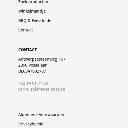
Zoek producten
Winkelmandje
BBQ & Feestfolder
Contact
CONTACT
Antwerpsesteenweg 157
2350 Vosselaar
BE0847992707
+32 14 61 71 95
verhulst.kim@telenet.be
Algemene Voorwaarden
Privacybeleid