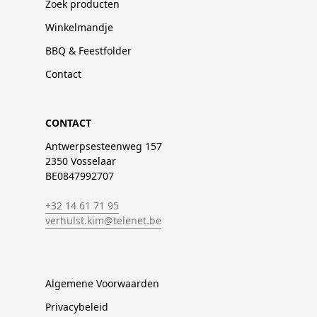
Zoek producten
Winkelmandje
BBQ & Feestfolder
Contact
CONTACT
Antwerpsesteenweg 157
2350 Vosselaar
BE0847992707
+32 14 61 71 95
verhulst.kim@telenet.be
Algemene Voorwaarden
Privacybeleid