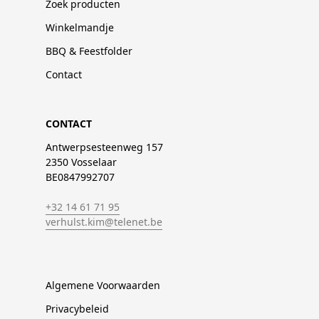
Zoek producten
Winkelmandje
BBQ & Feestfolder
Contact
CONTACT
Antwerpsesteenweg 157
2350 Vosselaar
BE0847992707
+32 14 61 71 95
verhulst.kim@telenet.be
Algemene Voorwaarden
Privacybeleid