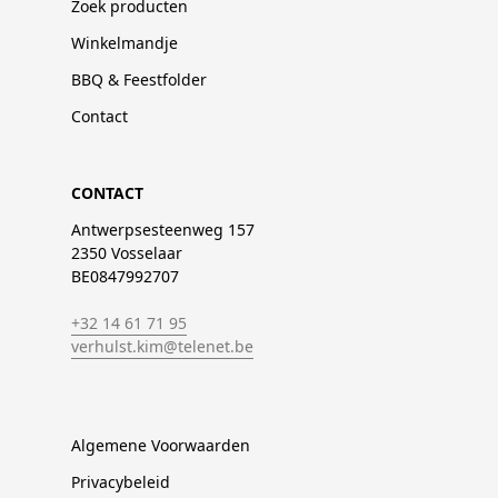
Zoek producten
Winkelmandje
BBQ & Feestfolder
Contact
CONTACT
Antwerpsesteenweg 157
2350 Vosselaar
BE0847992707
+32 14 61 71 95
verhulst.kim@telenet.be
Algemene Voorwaarden
Privacybeleid