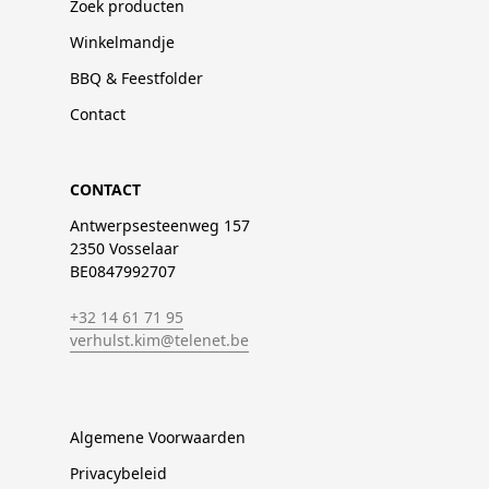
Zoek producten
Winkelmandje
BBQ & Feestfolder
Contact
CONTACT
Antwerpsesteenweg 157
2350 Vosselaar
BE0847992707
+32 14 61 71 95
verhulst.kim@telenet.be
Algemene Voorwaarden
Privacybeleid