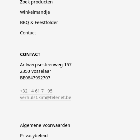
Zoek producten
Winkelmandje
BBQ & Feestfolder
Contact
CONTACT
Antwerpsesteenweg 157
2350 Vosselaar
BE0847992707
+32 14 61 71 95
verhulst.kim@telenet.be
Algemene Voorwaarden
Privacybeleid